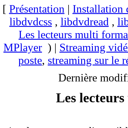
[
Présentation
|
Installation
libdvdcss
,
libdvdread
,
li
Les lecteurs multi forma
MPlayer
) |
Streaming vid
poste
,
streaming sur le r
Dernière modif
Les lecteurs