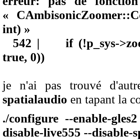
erreur: pas de fonctio
« CAmbisonicZoomer::Co
int) »
542 | if (!p_sys->zoom
true, 0))
je n'ai pas trouvé d'autr
spatialaudio
en tapant la 
./configure --enable-gles
disable-live555
--disable-