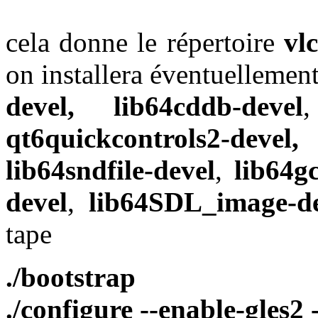
cela donne le répertoire
vlc
on installera éventuellemen
devel, lib64cddb-devel
qt6quickcontrols2-deve
lib64sndfile-devel
,
lib64g
devel
,
lib64SDL_image-de
tape
./bootstrap
./configure --enable-gles2