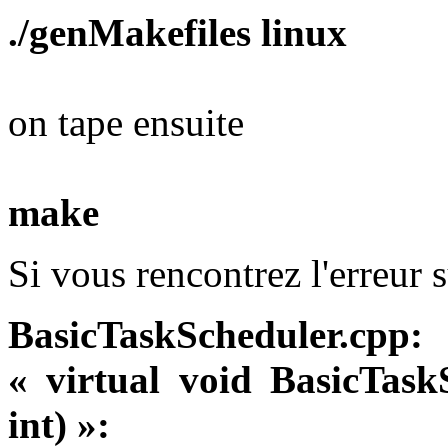
./genMakefiles linux
on tape ensuite
make
Si vous rencontrez l'erreur 
BasicTaskScheduler.cp
« virtual void BasicTask
int) »: