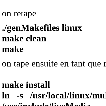
on retape
./genMakefiles linux
make clean
make
on tape ensuite en tant que 
make install
ln -s /usr/local/linux/mul
/usr/include/liveMedia