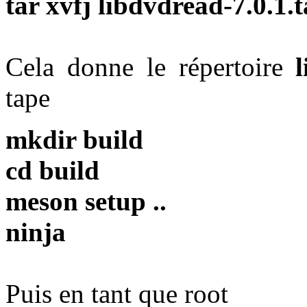
tar xvfj libdvdread-7.0.1.t
Cela donne le répertoire
tape
mkdir build
cd build
meson setup ..
ninja
Puis en tant que root