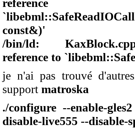
refer
`libebml::SafeReadIOCal
const&)'
/bin/ld: KaxBlock.cpp
reference to `libebml::Sa
je n'ai pas trouvé d'autre
support
matroska
./configure --enable-gles
disable-live555
--disable-