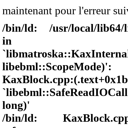
maintenant pour l'erreur su
/bin/ld: /usr/local/lib64
in fu
`libmatroska::KaxIntern
libebml::ScopeMode)':
KaxBlock.cpp:(.text+0x1
`libebml::SafeReadIOCa
long)'
/bin/ld: KaxBlock.cpp