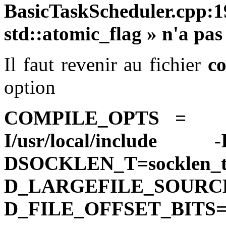
BasicTaskScheduler.cp
std::atomic_flag » n'a pa
Il faut revenir au fichier
co
option
COMPILE_OPTS
I/usr/local/inc
DSOCKLEN_T
D_LARGEFIL
D_FILE_OFFSET_BITS=