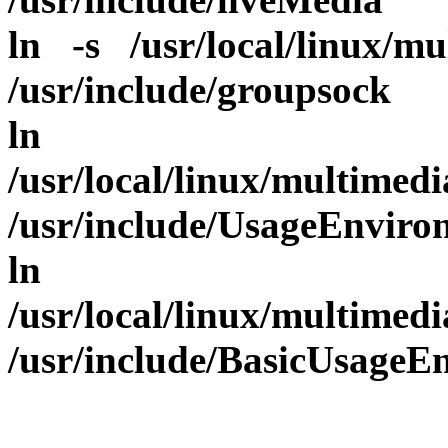
ln -s /usr/local/linux/mu
/usr/include/groupsock
ln
/usr/local/linux/multimed
/usr/include/UsageEnviro
ln
/usr/local/linux/multimed
/usr/include/BasicUsageE