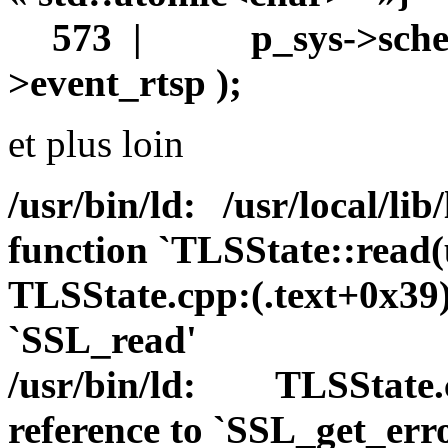
573 | p_sys->schedul
>event_rtsp );
et plus loin
/usr/bin/ld: /usr/local/li
function `TLSState::read(
TLSState.cpp:(.text+0x
`SSL_read'
/usr/bin/ld: TLSState.
reference to `SSL_get_err