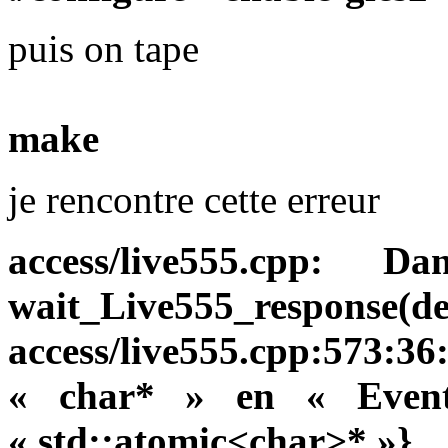
puis on tape
make
je rencontre cette erreur
access/live555.cpp:
wait_Live555_response(de
access/live555.cpp:573:
« char* » en « Event
« std::atomic<char>* »}