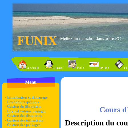
FUNIX
Mettez un manchot dans votre PC
Unix
Accueil
Linux
HP-UX
Té
Menu
- Initialisation et démarrage
- Les fichiers spéciaux
- Gestion du file system
Cours d
- Logical volume manager
- Gestion des disquettes
- Gestion des utilisateurs
Description du cou
- Gestion des packages