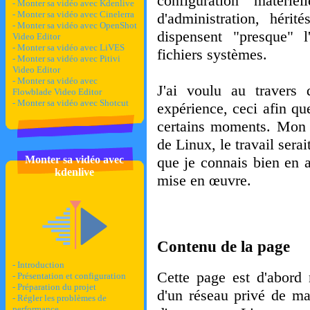
configuration matériel
- Monter sa vidéo avec Kdenlive
- Monter sa vidéo avec Cinelerra
d'administration, héri
- Monter sa vidéo avec OpenShot
dispensent "presque" l'
Video Editor
- Monter sa vidéo avec LiVES
fichiers systèmes.
- Monter sa vidéo avec Pitivi
Video Editor
- Monter sa vidéo avec
J'ai voulu au travers
Flowblade Video Editor
- Monter sa vidéo avec Shotcut
expérience, ceci afin qu
certains moments. Mon b
de Linux, le travail sera
Monter sa vidéo avec
que je connais bien en a
kdenlive
mise en œuvre.
Contenu de la page
- Introduction
Cette page est d'abord n
- Présentation et configuration
- Préparation du projet
d'un réseau privé de m
- Régler les problèmes de
performance