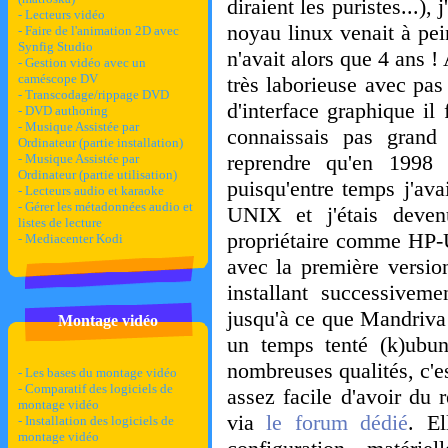
diraient les puristes...
- Lecteurs vidéo
noyau linux venait à pei
- Faire de l'animation 2D avec
Synfig Studio
n'avait alors que 4 ans !
- Gestion vidéo avec un
caméscope DV
très laborieuse avec pas
- Transcodage/rippage DVD
d'interface graphique il
- DVD authoring
- Musique Assistée par
connaissais pas grand
Ordinateur (partie installation)
reprendre qu'en 1998
- Musique Assistée par
Ordinateur (partie utilisation)
puisqu'entre temps j'ava
- Lecteurs audio et karaoke
- Gérer les métadonnées audio et
UNIX et j'étais devenu
listes de lecture
propriétaire comme HP-UX
- Mediacenter Kodi
avec la première version
installant successiveme
jusqu'à ce que Mandriva 
Montage vidéo
un temps tenté (k)ubun
nombreuses qualités, c'e
- Les bases du montage vidéo
- Comparatif des logiciels de
assez facile d'avoir du
montage vidéo
via
le forum dédié
. El
- Installation des logiciels de
montage vidéo