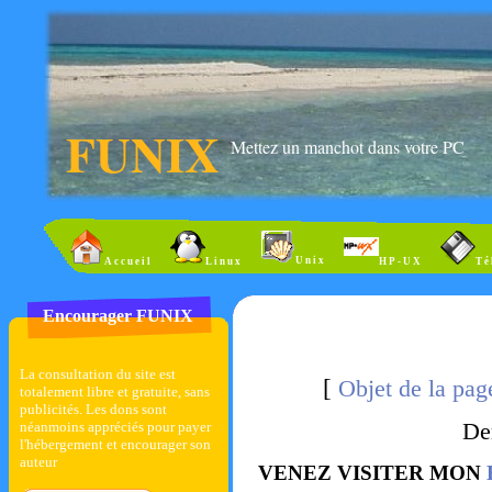
FUNIX
Mettez un manchot dans votre PC
Unix
Accueil
Linux
HP-UX
Té
Encourager FUNIX
La consultation du site est
[
Objet de la pa
totalement libre et gratuite, sans
publicités. Les dons sont
De
néanmoins appréciés pour payer
l'hébergement et encourager son
auteur
VENEZ VISITER MON