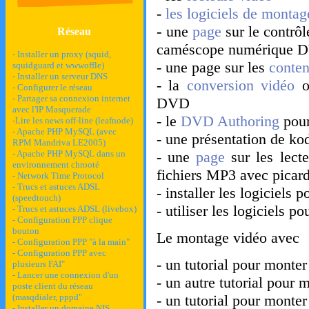
-
les logiciels de montag
-
une
page
sur le contrôle
Réseau
caméscope numérique DV
- Installer un proxy (squid,
- une page sur les
conten
squidguard et wwwoffle)
- Installer un serveur DNS
- la
conversion vidéo
ou
- Configurer le réseau
- Partager sa connexion internet
DVD
avec l'IP Masquerade
- le
DVD Authoring
pour
-Lire les news off-line (leafnode)
- Apache PHP MySQL (avec
- une présentation de ko
RPM Mandriva LE2005)
- Apache PHP MySQL dans un
- une
page
sur les lecte
environnement chrooté
fichiers MP3 avec picar
- Network Time Protocol
- Trucs et astuces ADSL
- installer les logiciels p
(speedtouch)
- utiliser les logiciels po
- Trucs et astuces ADSL (livebox)
- Configuration PPP clique
bouton
Le montage vidéo avec
- Configuration PPP "à la main"
- Configuration PPP avec
- un tutorial pour monte
plusieurs FAI"
- Lancer une connexion d'un
- un autre tutorial pour
poste client du réseau
(masqdialer, pppd"
- un tutorial pour monte
- Installer un domaine NIS