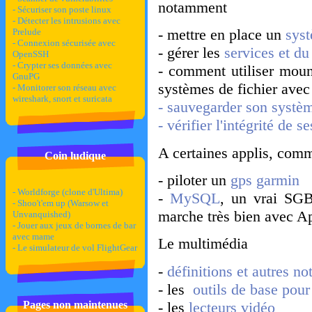
notamment
- Sécuriser son poste linux
- Détecter les intrusions avec
- mettre en place un
syst
Prelude
- Connexion sécurisée avec
- gérer les
services et d
OpenSSH
- Crypter ses données avec
- comment utiliser moun
GnuPG
systèmes de fichier avec
- Monitorer son réseau avec
wireshark, snort et suricata
- sauvegarder son systèm
- vérifier l'intégrité de
A certaines applis, com
Coin ludique
- piloter un
gps garmin
- Worldforge (clone d'Ultima)
-
MySQL
, un vrai SGB
- Shoo't'em up (Warsow et
marche très bien avec 
Unvanquished)
- Jouer aux jeux de bornes de bar
avec mame
Le multimédia
- Le simulateur de vol FlightGear
-
définitions et autres no
- les
outils de base pour
- les
lecteurs vidéo
Pages non maintenues