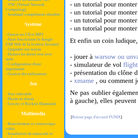
- un tutorial pour monte
- VNC (Virtual Network
Computing)
- un tutorial pour monte
- Sendmail complément obsolète
- un tutorial pour monte
Système
- un tutorial pour monte
- Graver un CD et MP3
Et enfin un coin ludique,
- Faire fonctionner le dongle
USB Wifi de la livebox Inventel
- Upgrader son noyau
- Donner les droits root avec
- jouer à
warsow ou unv
sudo
- simulateur de vol
fligh
- Configuration d'une
imprimante
- présentation du clône 
- Gestion des utilisateurs
-
xmame
, ou comment jo
Jeu
Ne pas oublier égalemen
- Jeux educatifs
- Doom en réseau
à gauche), elles peuvent 
- Lincity et Rocks'n Diamonds
Multimedia
[
Retour page d'accueil FUNIX
]
- Branchement et connectique
vidéo
- Installation de transcode et