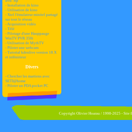
dvd::rip
- Installation de kino
- Utilisation de kino
- Xtel l'émulateur minitel partagé
sur tout le réseau
- Acquisition vidéo
- Télé
- Pilotage d'une Hauppauge
WinTV PVR 350i
- Utilisation de MythTV
- Piloter une webcam
- Tutorial kdenlive version 18.X
et infénirieur
Divers
- Chercher les martiens avec
SETI@home
- Piloter un PDA pocket PC
Copyright Olivier Hoarau / 1998-2025 - Site fa