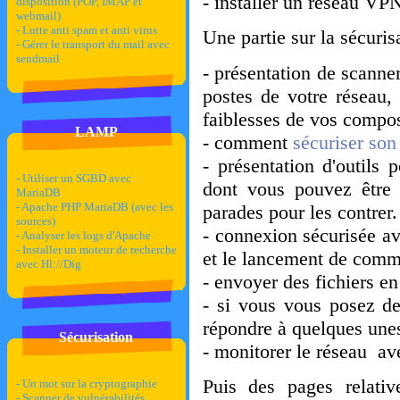
- installer un réseau V
disposition (POP, IMAP et
webmail)
- Lutte anti spam et anti virus
Une partie sur la sécuris
- Gérer le transport du mail avec
sendmail
- présentation de scanne
postes de votre réseau,
faiblesses de vos compos
LAMP
- comment
sécuriser son
- présentation d'outils
- Utiliser un SGBD avec
dont vous pouvez être 
MariaDB
- Apache PHP MariaDB (avec les
parades pour les contrer.
sources)
- connexion sécurisée a
- Analyser les logs d'Apache
- Installer un moteur de recherche
et le lancement de com
avec Hl://Dig
- envoyer des fichiers en
- si vous vous posez de
répondre à quelques unes
Sécurisation
- monitorer le réseau a
Puis des pages relativ
- Un mot sur la cryptographie
- Scanner de vulnérabilités