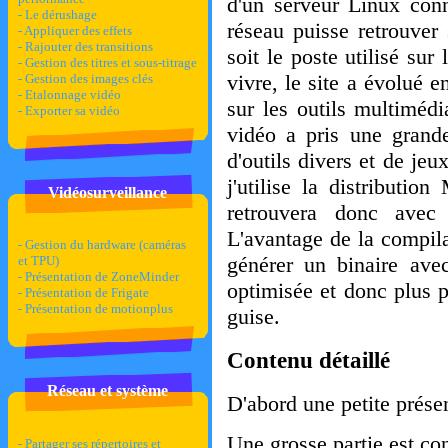
d'un serveur Linux conn
- Le dérushage
réseau puisse retrouver
- Appliquer des effets
- Rajouter des transitions
soit le poste utilisé su
- Gestion des titres et sous-titrage
vivre, le site a évolué e
- Gestion des images clés
- Etalonnage vidéo
sur les outils multimédi
- Exporter sa vidéo
vidéo a pris une grande
d'outils divers et de je
j'utilise la distributio
Vidéosurveillance
retrouvera donc avec 
L'avantage de la compila
- Gestion du hardware (caméras
générer un binaire avec
et TPU)
- Présentation de ZoneMinder
optimisée et donc plus p
- Présentation de Frigate
- Présentation de motionplus
guise.
Contenu détaillé
Réseau et système
D'abord une petite prése
Une grosse partie est co
- Partager ses répertoires et