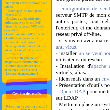
imprimantes avec windows avec
samba
-
configuration de se
- "Mountages" en tout genre
serveur SMTP de mon do
- OpenLDAP
- Système d'authentification
autres postes, tout c
utilisateur avec OpenLDAP
- Installer un réseau VPN avec
l'extérieur, et me donna
OpenVPN
réseau privé off-line.
- Configurer du RAID logiciel
- Outils de sauvegarde du
- si vous en avez marre
système et des données
anti virus
.
- Sauvegarde dans le cloud avec
kdrive et Google Drive (avec
- installer
un serveur pou
chiffrement)
- Vérifier l'intégrité de ses
utilisateurs du réseau
disques avec smartmontools
- Installation d'
apache 
- Gestion des services et du
démarrage avec Systemd
virtuels, alias.
- Le super dameon xinetd
- idem mais dans un
env
- Présentation d'outils p
-
OpenLDAP
pour mettr
Gestion des mails
sur LDAP
- Mettre en place un sys
- Réception du courrier et mise à